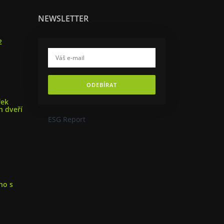
NEWSLETTER
2
ODEBÍRAT
řek
h dveří
ESG Report
ho s