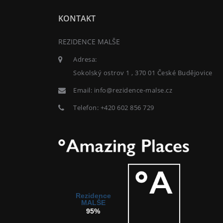
KONTAKT
REZIDENCE MALŠE
Adresa:
Sokolský ostrov 1 , 370 01 České Budějovice
Email:
info@rezidence-malse.cz
Telefon:
+420 602 856 729
Rezidence
MALŠE
95%