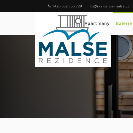
+420 602 856 729
info@rezidence-malse.cz
Apartmány
Galerie