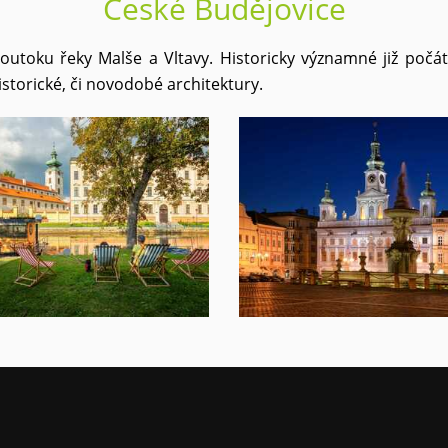
České Budějovice
soutoku řeky Malše a Vltavy. Historicky významné již počá
storické, či novodobé architektury.