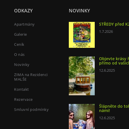
ODKAZY
NOVINKY
STŘEDY před K
Apartmány
1.7.2026
Galerie
Ceník
O nás
Objevte krásy 
přímo od vašic
Novinky
12.6.2025
ZIMA na Rezidenci
MALŠE
Kontakt
Rezervace
Šlápněte do to
Smluvní podmínky
námi!
12.6.2025